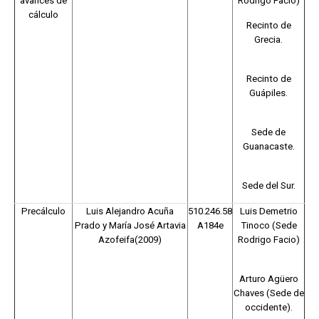
avances de
Rodrigo Facio)
cálculo
Recinto de
Grecia.
Recinto de
Guápiles.
Sede de
Guanacaste.
Sede del Sur.
Precálculo
Luis Alejandro Acuña
510.246.58
Luis Demetrio
Prado y María José Artavia
A184e
Tinoco (Sede
Azofeifa(2009)
Rodrigo Facio)
Arturo Agüero
Chaves (Sede de
occidente).