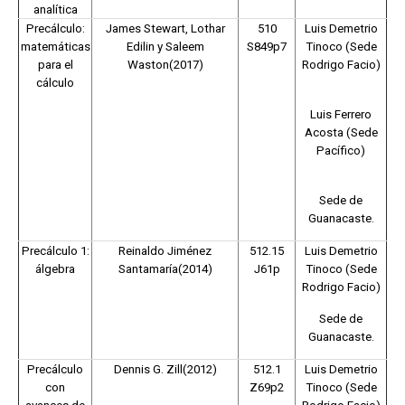
analítica
Precálculo:
James Stewart, Lothar
510
Luis Demetrio
matemáticas
Edilin y Saleem
S849p7
Tinoco (Sede
para el
Waston(2017)
Rodrigo Facio)
cálculo
Luis Ferrero
Acosta (Sede
Pacífico)
Sede de
Guanacaste.
Precálculo 1:
Reinaldo Jiménez
512.15
Luis Demetrio
álgebra
Santamaría(2014)
J61p
Tinoco (Sede
Rodrigo Facio)
Sede de
Guanacaste.
Precálculo
Dennis G. Zill(2012)
512.1
Luis Demetrio
con
Z69p2
Tinoco (Sede