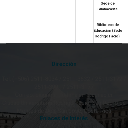
Sede de
Guanacaste.
Biblioteca de
Educación (Sede
Rodrigo Facio).
Dirección
Tel: (+506) 2511-8034 / 2511-3632 / 2511-3172 /
2511-3991 / 2511-3177
Correo: diagnosticodima.em@ucr.ac.cr
Ciudad Universitaria Rodrigo Facio, San Pedro de
Montes de Oca, San José, Costa Rica
Enlaces de Interés